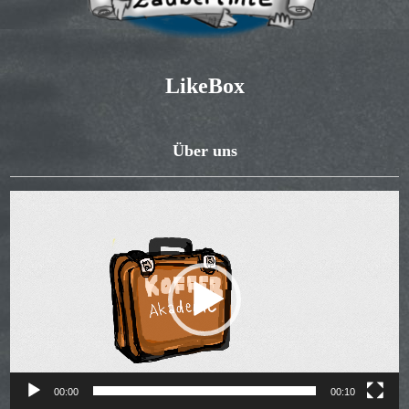
LikeBox
Über uns
Video-
Player
00:00
00:10