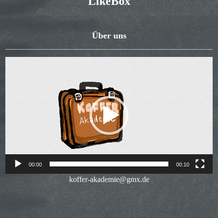
LikeBox
Über uns
Video-
Player
00:00
00:10
koffer-akademie@gmx.de