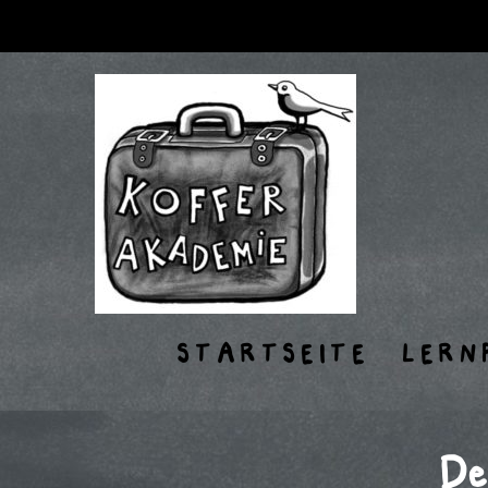
STARTSEITE
LERN
De