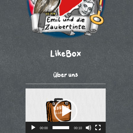
LikeBox
Über uns
Video-
Player
00:00
00:10