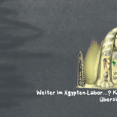
Weiter im Ägypten-Labor…? Kli
Übersi