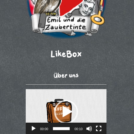
LikeBox
Über uns
Video-
Player
00:00
00:10