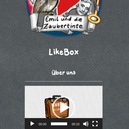
LikeBox
Über uns
Video-
Player
00:00
00:10