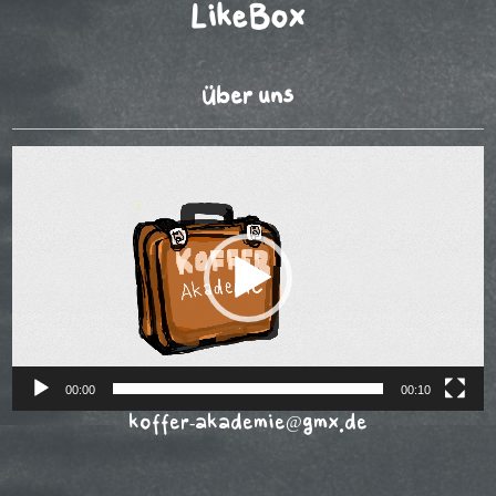
LikeBox
Über uns
Video-
Player
00:00
00:10
koffer-akademie@gmx.de