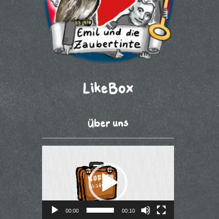
LikeBox
Über uns
Video-
Player
00:00
00:10