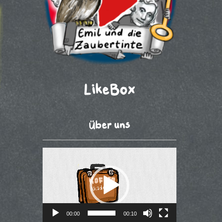
LikeBox
Über uns
Video-
Player
00:00
00:10