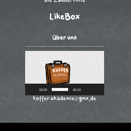
LikeBox
Über uns
Video-
Player
00:00
00:10
koffer-akademie@gmx.de