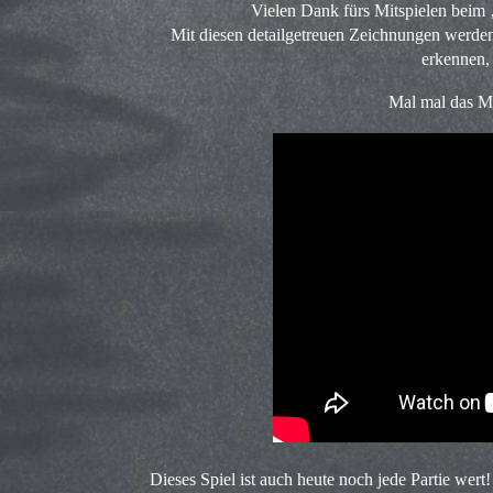
Vielen Dank fürs Mitspielen beim
Mit diesen detailgetreuen Zeichnungen werden 
erkennen, 
Mal mal das Mo
Dieses Spiel ist auch heute noch jede Partie wer