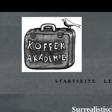
STARTSEITE
L
Surrealistis