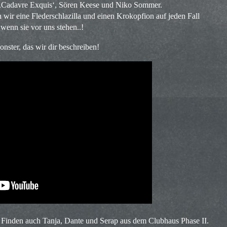
 ‚Cadavre Exquis‘, Sören Keese und Niko Sommer.
wir eine Flederschlazilla und einen Krokopfion auf jeden Fall
wenn sie vor uns stehen..!
nster, das wir dir beschreiben!
t! Finden auch Tanja, Dante und Serap aus dem Clubhaus Phase II.