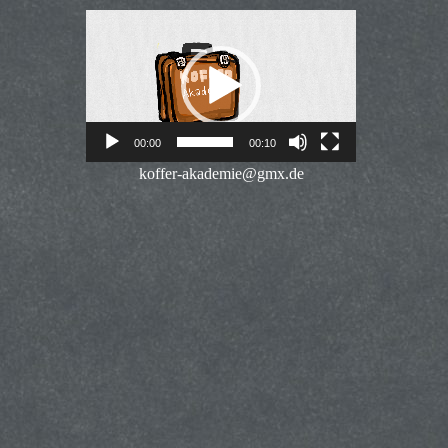
Video-
Player
00:00
00:10
koffer-akademie@gmx.de