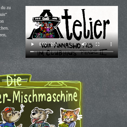
 du zu
uis“
on
chen.
ren,