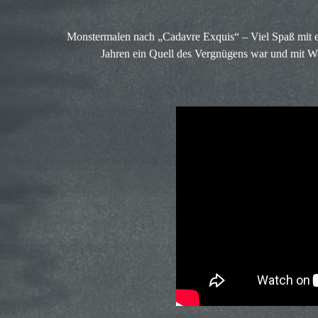
Monstermalen nach „Cadavre Exquis“ – Viel Spaß mit ei
Jahren ein Quell des Vergnügens war und mit Wor