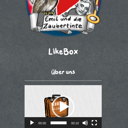
LikeBox
Über uns
Video-
Player
00:00
00:10