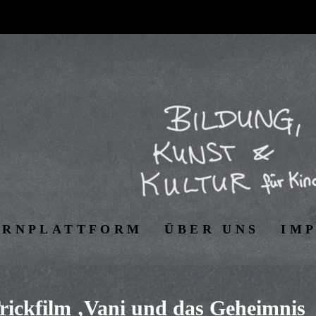
ERNPLATTFORM
ÜBER UNS
IM
rickfilm ‚Vani und das Geheimnis