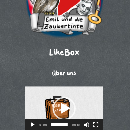
LikeBox
Über uns
Video-
Player
00:00
00:10