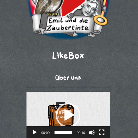
LikeBox
Über uns
Video-
Player
00:00
00:10