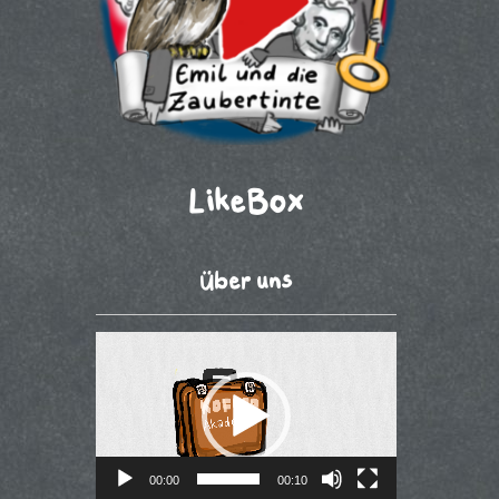
LikeBox
Über uns
Video-
Player
00:00
00:10